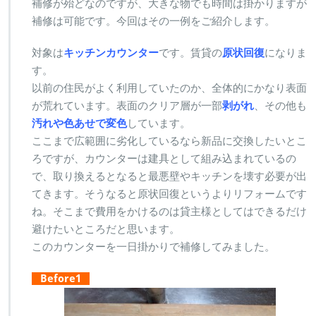
補修が殆どなのですが、大きな物でも時間は掛かりますが
補修は可能です。今回はその一例をご紹介します。
対象は
キッチンカウンター
です。賃貸の
原状回復
になりま
す。
以前の住民がよく利用していたのか、全体的にかなり表面
が荒れています。表面のクリア層が一部
剥がれ
、その他も
汚れや色あせで変色
しています。
ここまで広範囲に劣化しているなら新品に交換したいとこ
ろですが、カウンターは建具として組み込まれているの
で、取り換えるとなると最悪壁やキッチンを壊す必要が出
てきます。そうなると原状回復というよりリフォームです
ね。そこまで費用をかけるのは貸主様としてはできるだけ
避けたいところだと思います。
このカウンターを一日掛かりで補修してみました。
Before1