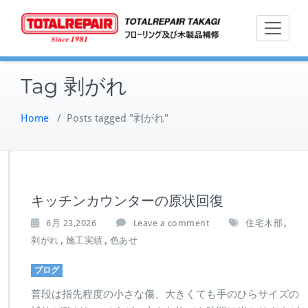
Skip
フローリン
トー
to
グ及び木製
content
品補修
Tag 剥がれ
Home
/
Posts tagged "剥がれ"
キッチンカウンターの原状回復
,
6月 23,2026
Leave a comment
住宅木部
,
,
剥がれ
施工実績
色あせ
ブログ
普段は指先程度の小さな傷、大きくても手のひらサイズの