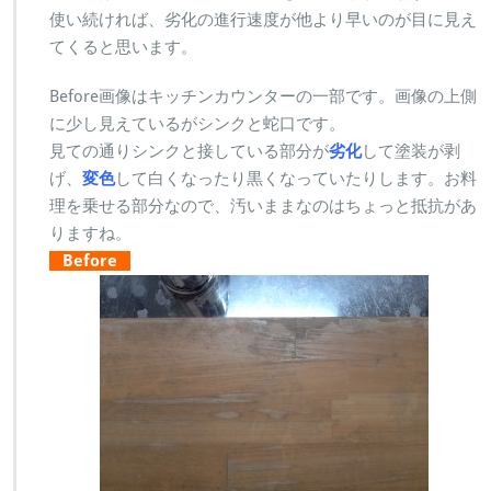
使い続ければ、劣化の進行速度が他より早いのが目に見え
てくると思います。
Before画像はキッチンカウンターの一部です。画像の上側
に少し見えているがシンクと蛇口です。
見ての通りシンクと接している部分が
劣化
して塗装が剥
げ、
変色
して白くなったり黒くなっていたりします。お料
理を乗せる部分なので、汚いままなのはちょっと抵抗があ
りますね。
Before