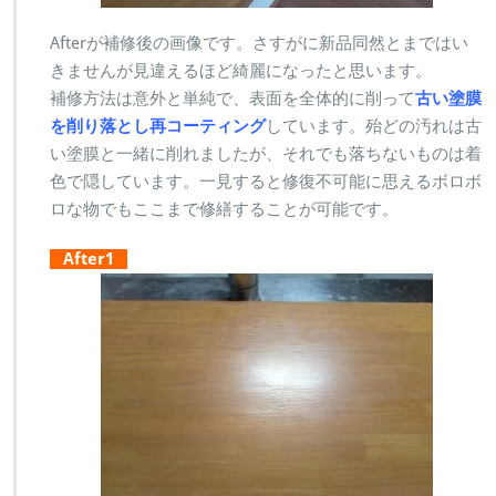
Afterが補修後の画像です。さすがに新品同然とまではい
きませんが見違えるほど綺麗になったと思います。
補修方法は意外と単純で、表面を全体的に削って
古い塗膜
を削り落とし再コーティング
しています。殆どの汚れは古
い塗膜と一緒に削れましたが、それでも落ちないものは着
色で隠しています。一見すると修復不可能に思えるボロボ
ロな物でもここまで修繕することが可能です。
After1