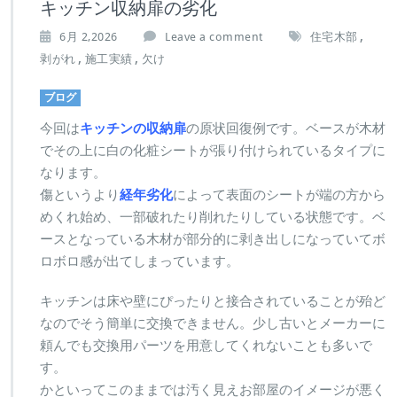
キッチン収納扉の劣化
,
6月 2,2026
Leave a comment
住宅木部
,
,
剥がれ
施工実績
欠け
ブログ
今回は
キッチンの収納扉
の原状回復例です。ベースが木材
でその上に白の化粧シートが張り付けられているタイプに
なります。
傷というより
経年劣化
によって表面のシートが端の方から
めくれ始め、一部破れたり削れたりしている状態です。ベ
ースとなっている木材が部分的に剥き出しになっていてボ
ロボロ感が出てしまっています。
キッチンは床や壁にぴったりと接合されていることが殆ど
なのでそう簡単に交換できません。少し古いとメーカーに
頼んでも交換用パーツを用意してくれないことも多いで
す。
かといってこのままでは汚く見えお部屋のイメージが悪く