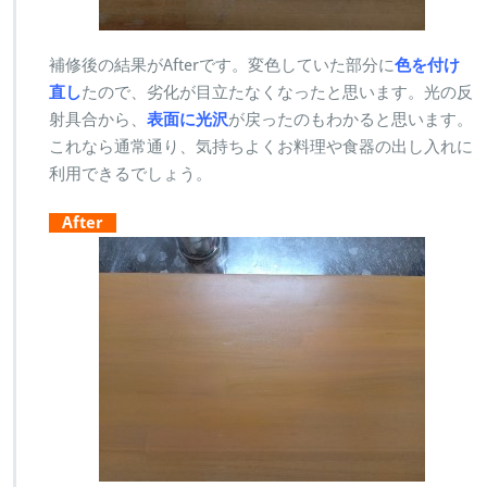
補修後の結果がAfterです。変色していた部分に
色を付け
直し
たので、劣化が目立たなくなったと思います。光の反
射具合から、
表面に光沢
が戻ったのもわかると思います。
これなら通常通り、気持ちよくお料理や食器の出し入れに
利用できるでしょう。
After