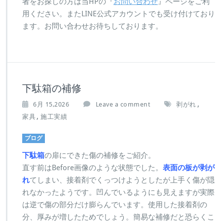
者をお探しの方は当HPの『
お問い合わせ
』ページをご利
用ください。またLINE公式アカウントでも受け付けており
ます。お問い合わせお待ちしております。
下駄箱の補修
,
6月 15,2026
Leave a comment
剥がれ
,
家具
施工実績
ブログ
下駄箱
の扉にできた傷の補修をご紹介。
直す前はBefore画像のような状態でした。
表面の板が剥が
れ
てしまい、接着剤でくっつけようとしたが上手く傷が隠
れなかったようです。凹んでいるようにも見えますが実際
は逆で傷の部分だけ膨らんでいます。使用した接着剤の
分、厚みが増したためでしょう。簡易な補修だと恐らくこ