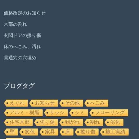
価格改定のお知らせ
木部の割れ
玄関ドアの擦り傷
床のへこみ、汚れ
貫通穴の穴埋め
ブログタグ
えぐれ
お知らせ
その他
へこみ
アルミ・樹脂
サッシ
シミ
フローリング
住宅木部
切り傷
剥がれ
割れ
劣化
壁
変色
家具
床
擦り傷
施工実績