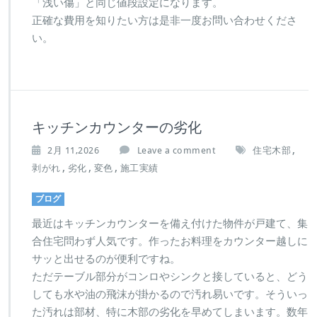
「浅い傷」と同じ値段設定になります。
正確な費用を知りたい方は是非一度お問い合わせくださ
い。
キッチンカウンターの劣化
,
2月 11,2026
Leave a comment
住宅木部
,
,
,
剥がれ
劣化
変色
施工実績
ブログ
最近はキッチンカウンターを備え付けた物件が戸建て、集
合住宅問わず人気です。作ったお料理をカウンター越しに
サッと出せるのが便利ですね。
ただテーブル部分がコンロやシンクと接していると、どう
しても水や油の飛沫が掛かるので汚れ易いです。そういっ
た汚れは部材、特に木部の劣化を早めてしまいます。数年