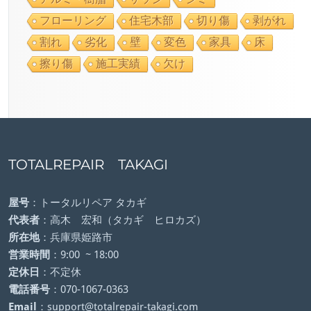
フローリング
住宅木部
切り傷
剥がれ
割れ
劣化
壁
変色
家具
床
擦り傷
施工実績
欠け
TOTALREPAIR TAKAGI
屋号
：トータルリペア タカギ
代表者
：高木 宏和（タカギ ヒロカズ）
所在地
：兵庫県姫路市
営業時間
：9:00 ~ 18:00
定休日
：不定休
電話番号
：070-1067-0363
Email
：support@totalrepair-takagi.com