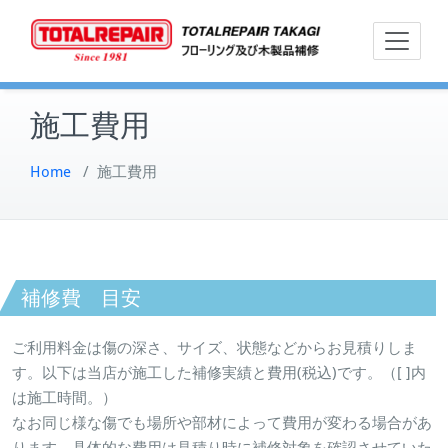
Skip
フローリン
トー
to
グ及び木製
content
品補修
施工費用
Home
/
施工費用
補修費 目安
ご利用料金は傷の深さ、サイズ、状態などからお見積りしま
す。以下は当店が施工した補修実績と費用(税込)です。（[ ]内
は施工時間。）
なお同じ様な傷でも場所や部材によって費用が変わる場合があ