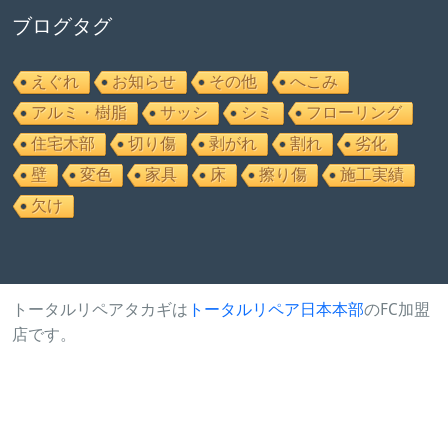
ブログタグ
えぐれ
お知らせ
その他
へこみ
アルミ・樹脂
サッシ
シミ
フローリング
住宅木部
切り傷
剥がれ
割れ
劣化
壁
変色
家具
床
擦り傷
施工実績
欠け
トータルリペアタカギは
トータルリペア日本本部
のFC加盟
店です。