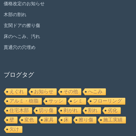
価格改定のお知らせ
木部の割れ
玄関ドアの擦り傷
床のへこみ、汚れ
貫通穴の穴埋め
ブログタグ
えぐれ
お知らせ
その他
へこみ
アルミ・樹脂
サッシ
シミ
フローリング
住宅木部
切り傷
剥がれ
割れ
劣化
壁
変色
家具
床
擦り傷
施工実績
欠け