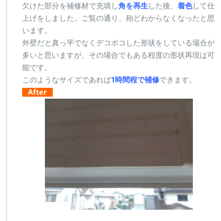
欠けた部分を補修材で充填し
角を再生
した後、
着色
して仕
上げをしました。ご覧の通り、殆どわからなくなったと思
います。
外壁だと真っ平でなくデコボコした形状をしている場合が
多いと思いますが、その場合でもある程度の形状再現は可
能です。
このようなサイズであれば
1時間程で補修
できます。
After