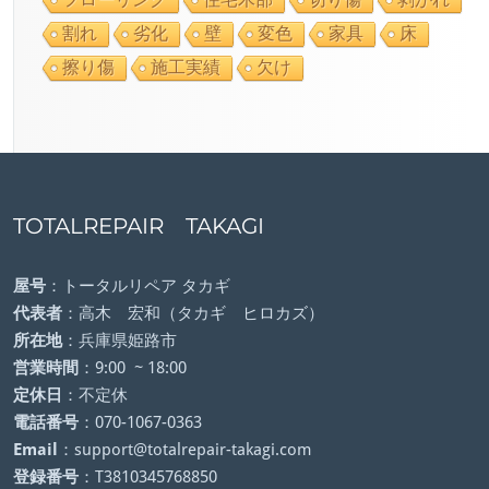
割れ
劣化
壁
変色
家具
床
擦り傷
施工実績
欠け
TOTALREPAIR TAKAGI
屋号
：トータルリペア タカギ
代表者
：高木 宏和（タカギ ヒロカズ）
所在地
：兵庫県姫路市
営業時間
：9:00 ~ 18:00
定休日
：不定休
電話番号
：070-1067-0363
Email
：support@totalrepair-takagi.com
登録番号
：T3810345768850