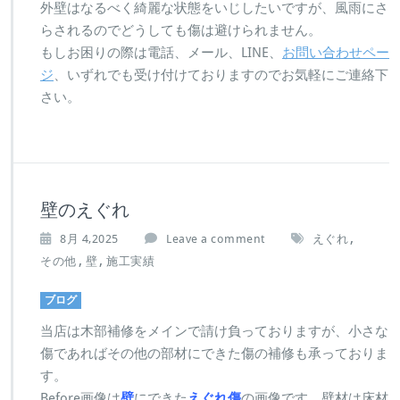
外壁はなるべく綺麗な状態をいじしたいですが、風雨にさ
らされるのでどうしても傷は避けられません。
もしお困りの際は電話、メール、LINE、
お問い合わせペー
ジ
、いずれでも受け付けておりますのでお気軽にご連絡下
さい。
壁のえぐれ
,
8月 4,2025
Leave a comment
えぐれ
,
,
その他
壁
施工実績
ブログ
当店は木部補修をメインで請け負っておりますが、小さな
傷であればその他の部材にできた傷の補修も承っておりま
す。
Before画像は
壁
にできた
えぐれ傷
の画像です。壁材は床材