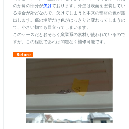
のか角の部分が
欠け
ております。外壁は表面を塗装してい
る場合が殆どなので、欠けてしまうと本来の部材の色が露
出します。傷の場所だけ色がはっきりと変わってしまうの
で、小さい物でも目立ってしまいます。
このケースだとおそらく窯業系の素材が使われているので
すが、この程度であれば問題なく補修可能です。
Before