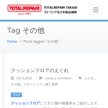
Skip
フローリン
トー
to
グ及び木製
content
品補修
Tag その他
Home
/
Posts tagged "その他"
クッションフロアのえぐれ
,
3月 9,2026
Leave a comment
えぐれ
,
,
その他
フローリング
施工実績
ブログ
クッションフロア
にできた傷の補修例をご紹介します。