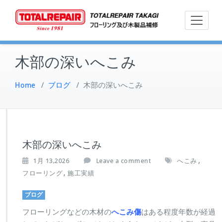
Skip
フローリン
トー
to
グ及び木製
content
品補修
木部の深いへこみ
Home
/
ブログ
/
木部の深いへこみ
木部の深いへこみ
,
1月 13,2026
Leave a comment
へこみ
,
フローリング
施工実績
ブログ
フローリングなどの木材の
へこみ傷
はある程度年数が経過