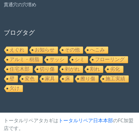
貫通穴の穴埋め
ブログタグ
えぐれ
お知らせ
その他
へこみ
アルミ・樹脂
サッシ
シミ
フローリング
住宅木部
切り傷
剥がれ
割れ
劣化
壁
変色
家具
床
擦り傷
施工実績
欠け
トータルリペアタカギは
トータルリペア日本本部
のFC加盟
店です。