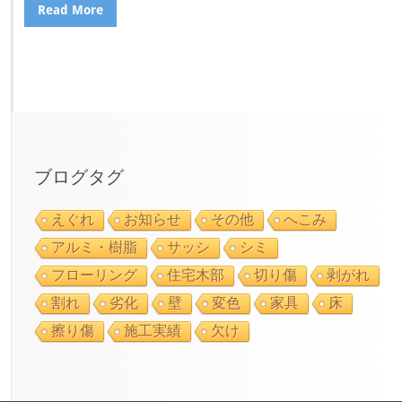
Read More
ブログタグ
えぐれ
お知らせ
その他
へこみ
アルミ・樹脂
サッシ
シミ
フローリング
住宅木部
切り傷
剥がれ
割れ
劣化
壁
変色
家具
床
擦り傷
施工実績
欠け